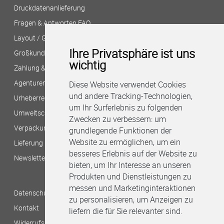
Druckdatenanlieferung
Fragen & Antworten FAQ
Layout / Gestaltung?
Ihre Privatsphäre ist uns
Großkunden/Filialversand
wichtig
Zahlung & Versand
Agenturen/Druckereien
Diese Website verwendet Cookies
und andere Tracking-Technologien,
Urheberrecht/Bildnachweis
um Ihr Surferlebnis zu folgenden
Umweltschutz bei B&M
Zwecken zu verbessern:
um
Verpackungshinweise
grundlegende Funktionen der
Website zu ermöglichen
,
um ein
Lieferung per Stadtkurier
besseres Erlebnis auf der Website zu
Newsletter
bieten
,
um Ihr Interesse an unseren
Produkten und Dienstleistungen zu
messen und Marketinginteraktionen
Datenschutzbestimmungen
zu personalisieren
,
um Anzeigen zu
Kontakt
liefern die für Sie relevanter sind
.
Widerrufsbelehrung