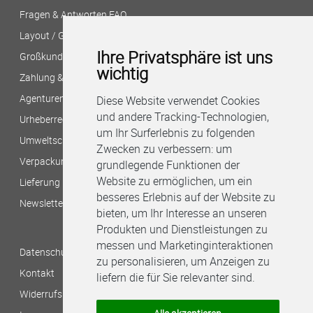
Fragen & Antworten FAQ
Layout / Gestaltung?
Ihre Privatsphäre ist uns
Großkunden/Filialversand
wichtig
Zahlung & Versand
Agenturen/Druckereien
Diese Website verwendet Cookies
und andere Tracking-Technologien,
Urheberrecht/Bildnachweis
um Ihr Surferlebnis zu folgenden
Umweltschutz bei B&M
Zwecken zu verbessern:
um
Verpackungshinweise
grundlegende Funktionen der
Website zu ermöglichen
,
um ein
Lieferung per Stadtkurier
besseres Erlebnis auf der Website zu
Newsletter
bieten
,
um Ihr Interesse an unseren
Produkten und Dienstleistungen zu
messen und Marketinginteraktionen
Datenschutzbestimmungen
zu personalisieren
,
um Anzeigen zu
Kontakt
liefern die für Sie relevanter sind
.
Widerrufsbelehrung