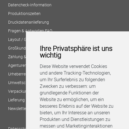
Datencheck-Information
Produktionszeiten
Druckdatenanlieferung
Fragen & Antworten FAQ
Layout / Gestaltung?
Ihre Privatsphäre ist uns
Großkunden/Filialversand
wichtig
Zahlung & Versand
Agenturen/Druckereien
Diese Website verwendet Cookies
und andere Tracking-Technologien,
Urheberrecht/Bildnachweis
um Ihr Surferlebnis zu folgenden
Umweltschutz bei B&M
Zwecken zu verbessern:
um
Verpackungshinweise
grundlegende Funktionen der
Website zu ermöglichen
,
um ein
Lieferung per Stadtkurier
besseres Erlebnis auf der Website zu
Newsletter
bieten
,
um Ihr Interesse an unseren
Produkten und Dienstleistungen zu
messen und Marketinginteraktionen
Datenschutzbestimmungen