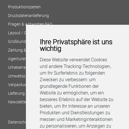
Produktionszeiten
Druckdatenanlieferung
Fragen & Antworten FAQ
Layout / Gestaltung?
Ihre Privatsphäre ist uns
Großkunden/Filialversand
wichtig
Zahlung & Versand
Agenturen/Druckereien
Diese Website verwendet Cookies
und andere Tracking-Technologien,
Urheberrecht/Bildnachweis
um Ihr Surferlebnis zu folgenden
Umweltschutz bei B&M
Zwecken zu verbessern:
um
Verpackungshinweise
grundlegende Funktionen der
Website zu ermöglichen
,
um ein
Lieferung per Stadtkurier
besseres Erlebnis auf der Website zu
Newsletter
bieten
,
um Ihr Interesse an unseren
Produkten und Dienstleistungen zu
messen und Marketinginteraktionen
Datenschutzbestimmungen
zu personalisieren
,
um Anzeigen zu