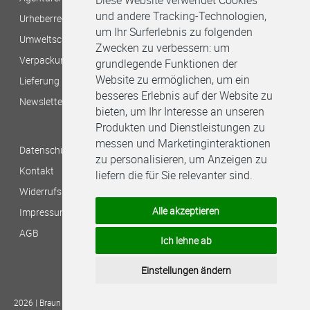
Diese Website verwendet Cookies
und andere Tracking-Technologien,
Urheberrecht/Bildnachweis
um Ihr Surferlebnis zu folgenden
Umweltschutz bei B&M
Zwecken zu verbessern:
um
Verpackungshinweise
grundlegende Funktionen der
Website zu ermöglichen
,
um ein
Lieferung per Stadtkurier
besseres Erlebnis auf der Website zu
Newsletter
bieten
,
um Ihr Interesse an unseren
Produkten und Dienstleistungen zu
messen und Marketinginteraktionen
Datenschutzbestimmungen
zu personalisieren
,
um Anzeigen zu
Kontakt
liefern die für Sie relevanter sind
.
Widerrufsbelehrung
Alle akzeptieren
Impressum
AGB
Ich lehne ab
Einstellungen ändern
2026 | Braun & Müller Druck- und Medienproduktions-GmbH