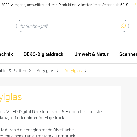
2003 ✓ eigene, umweltfreundliche Produktion ✓ kostenfreier Versand ab 60 €
echnik
DEKO-Digitaldruck
Umwelt & Natur
Scanner
ilder & Platten
Acrylglas
Acrylglas
ylglas
d UV-LED-Digital-Direktdruck mit 6-Farben für höchste
lanz, auf oder hinter Acryl gedruckt.
tik durch die hochglänzende Oberfläche.
r mit einem transluzentem 4-Farbdruck,