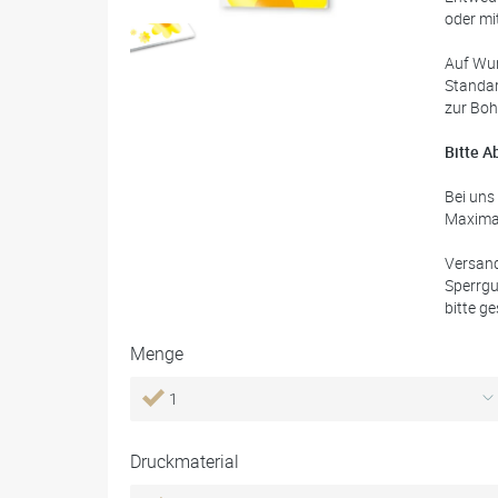
oder mit
Auf Wun
Standa
zur Boh
Bitte A
Bei uns
Maximal
Versand
Sperrgu
bitte g
Menge
1
Druckmaterial