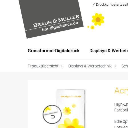
✓ Druckkompetenz seit 
Grossformat-Digitaldruck
Displays & Werbet
Produktübersicht
Displays & Werbetechnik
Sch
Acr
High-En
Farbbril
Edle Op
Entwede