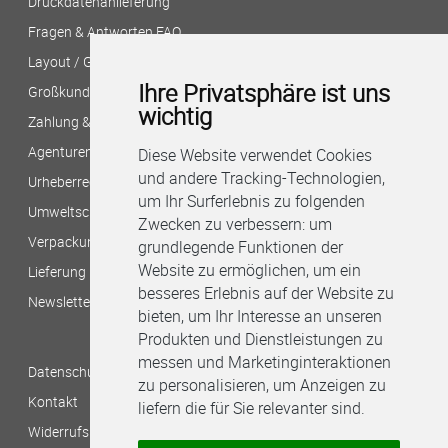
Druckdatenanlieferung
Fragen & Antworten FAQ
Layout / Gestaltung?
Ihre Privatsphäre ist uns
Großkunden/Filialversand
wichtig
Zahlung & Versand
Agenturen/Druckereien
Diese Website verwendet Cookies
und andere Tracking-Technologien,
Urheberrecht/Bildnachweis
um Ihr Surferlebnis zu folgenden
Umweltschutz bei B&M
Zwecken zu verbessern:
um
Verpackungshinweise
grundlegende Funktionen der
Website zu ermöglichen
,
um ein
Lieferung per Stadtkurier
besseres Erlebnis auf der Website zu
Newsletter
bieten
,
um Ihr Interesse an unseren
Produkten und Dienstleistungen zu
messen und Marketinginteraktionen
Datenschutzbestimmungen
zu personalisieren
,
um Anzeigen zu
Kontakt
liefern die für Sie relevanter sind
.
Widerrufsbelehrung